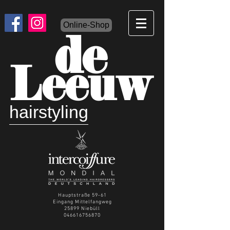
Online-Shop
de
Leeuw
hairstyling
Hauptstraße 59-61
Eingang Mittelfangweg
25899 Niebüll
046616756870