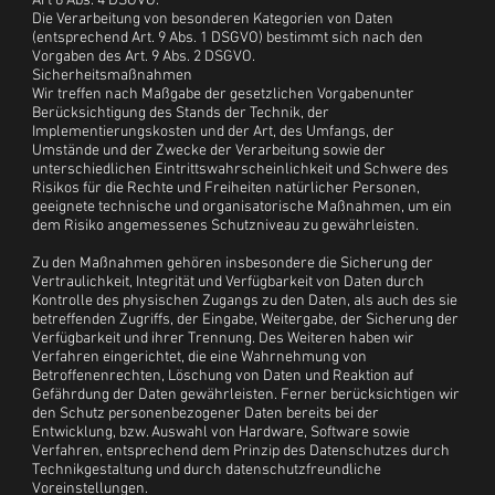
Art 6 Abs. 4 DSGVO.
Die Verarbeitung von besonderen Kategorien von Daten
(entsprechend Art. 9 Abs. 1 DSGVO) bestimmt sich nach den
Vorgaben des Art. 9 Abs. 2 DSGVO.
Sicherheitsmaßnahmen
Wir treffen nach Maßgabe der gesetzlichen Vorgabenunter
Berücksichtigung des Stands der Technik, der
Implementierungskosten und der Art, des Umfangs, der
Umstände und der Zwecke der Verarbeitung sowie der
unterschiedlichen Eintrittswahrscheinlichkeit und Schwere des
Risikos für die Rechte und Freiheiten natürlicher Personen,
geeignete technische und organisatorische Maßnahmen, um ein
dem Risiko angemessenes Schutzniveau zu gewährleisten.
Zu den Maßnahmen gehören insbesondere die Sicherung der
Vertraulichkeit, Integrität und Verfügbarkeit von Daten durch
Kontrolle des physischen Zugangs zu den Daten, als auch des sie
betreffenden Zugriffs, der Eingabe, Weitergabe, der Sicherung der
Verfügbarkeit und ihrer Trennung. Des Weiteren haben wir
Verfahren eingerichtet, die eine Wahrnehmung von
Betroffenenrechten, Löschung von Daten und Reaktion auf
Gefährdung der Daten gewährleisten. Ferner berücksichtigen wir
den Schutz personenbezogener Daten bereits bei der
Entwicklung, bzw. Auswahl von Hardware, Software sowie
Verfahren, entsprechend dem Prinzip des Datenschutzes durch
Technikgestaltung und durch datenschutzfreundliche
Voreinstellungen.