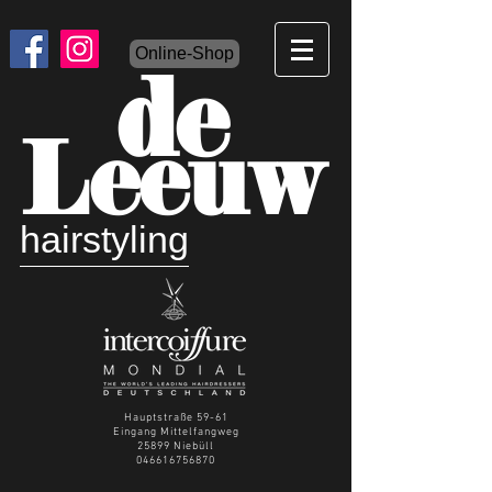
Online-Shop
de
Leeuw
hairstyling
Hauptstraße 59-61
Eingang Mittelfangweg
25899 Niebüll
046616756870