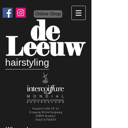
Online-Shop
de
Leeuw
hairstyling
Hauptstraße 59-61
Eingang Mittelfangweg
25899 Niebüll
046616756870