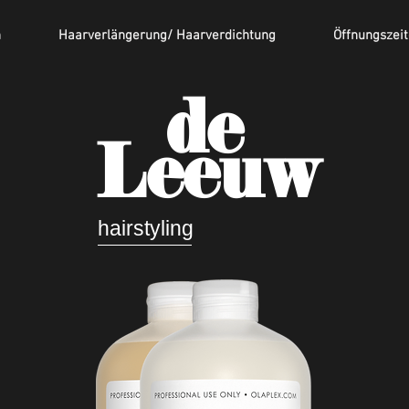
n
Haarverlängerung/ Haarverdichtung
Öffnungszei
de
Leeuw
hairstyling